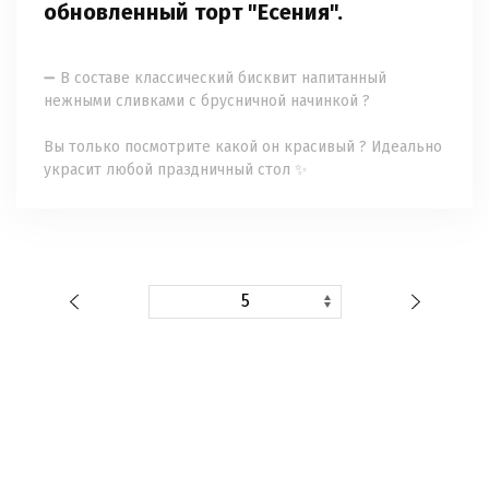
обновленный торт "Есения".
⠀
➖ В составе классический бисквит напитанный
нежными сливками с брусничной начинкой ?
⠀
Вы только посмотрите какой он красивый ? Идеально
украсит любой праздничный стол ✨