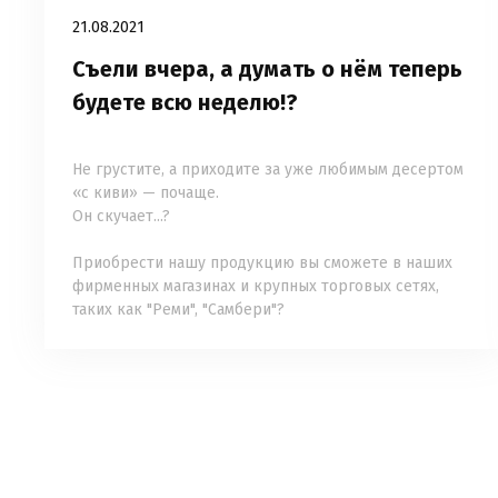
21.08.2021
Съели вчера, а думать о нём теперь
будете всю неделю!?
⠀
Не грустите, а приходите за уже любимым десертом
«с киви» — почаще.
Он скучает...?
⠀
Приобрести нашу продукцию вы сможете в наших
фирменных магазинах и крупных торговых сетях,
таких как "Реми", "Самбери"?