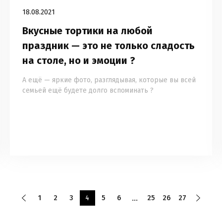
18.08.2021
Вкусные тортики на любой
праздник — это не только сладость
на столе, но и эмоции ?
А ещё — яркие фото, разглядывая, которые вы всей
семьей ещё будете долго вспоминать ?
1
2
3
4
5
6
25
26
27