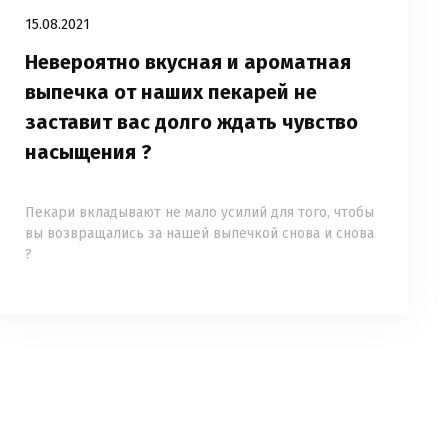
15.08.2021
Невероятно вкусная и ароматная
выпечка от наших пекарей не
заставит вас долго ждать чувство
насыщения ?
⠀
Пекари вкладывают не мало усилий для того, чтобы
вы возвращались за нашей выпечкой снова и снова
?