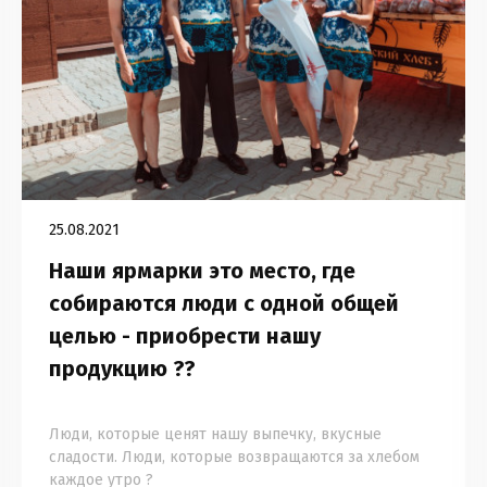
25.08.2021
Наши ярмарки это место, где
собираются люди с одной общей
целью - приобрести нашу
продукцию ??
⠀
Люди, которые ценят нашу выпечку, вкусные
сладости. Люди, которые возвращаются за хлебом
каждое утро ?