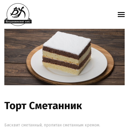
Торт Сметанник
Бисквит сметанный, пропитан сметанным кремом.