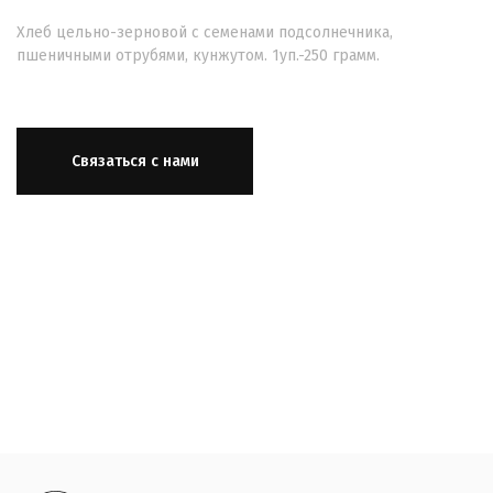
Хлеб цельно-зерновой с семенами подсолнечника,
пшеничными отрубями, кунжутом. 1уп.-250 грамм.
Связаться с нами