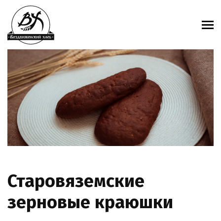
Старовяземские
зерновые краюшки