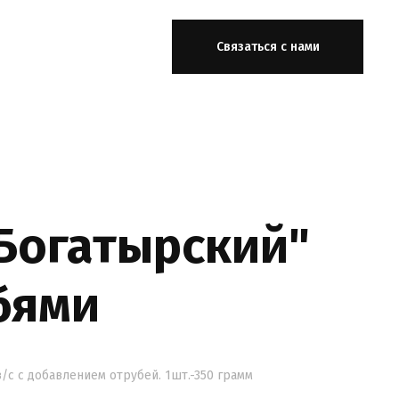
Связаться с нами
Богатырский"
бями
/с с добавлением отрубей. 1шт.-350 грамм