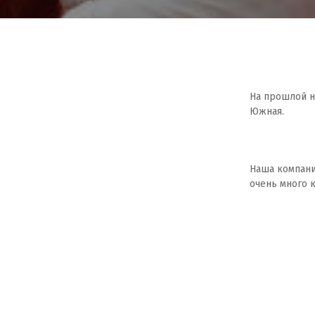
На прошлой н
Южная.
⠀
Наша компани
очень много 