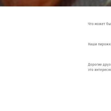
Что может бы
⠀
Наши пирожки
⠀
Дорогие друзь
это интересн