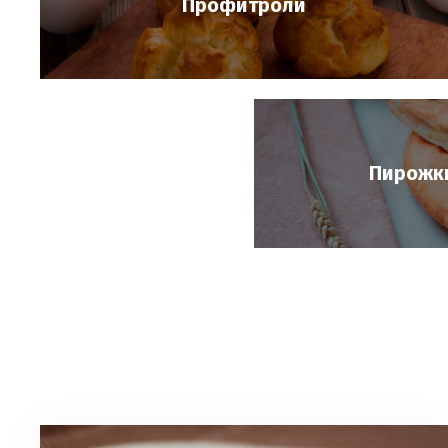
Профитроли
Пирожки